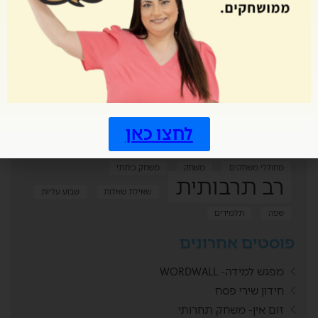
אני מסכים ל
מדיניות הפרטיות
תגיות
Genially
FLIPPITY RANDOMIZER
אקטואליה
גימטריה
דאבל עם תמונות
הערכה חלופית
וורדעל
זום
יויו
לחצו כאן
כיפת ברזל
כלים טכנולוגיים
מחולל דאבל
מחוללי משחקים
משחק
משחק כיתתי
רב תרבותית
שאילת שאלות
שבוע עליות
שפה
תלמידים
פוסטים אחרונים
מפגש למידה- WORDWALL
חידון שירי פסח
זום אין- משחק תחרותי