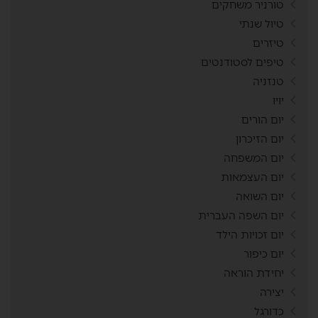
טורניר משחקים
טיול שנתי
טיזרים
טיפים לסטודנטים
טנזניה
יויו
יום הורים
יום הזיכרון
יום המשפחה
יום העצמאות
יום השואה
יום השפה העברית
יום זכויות הילד
יום כיפור
יחידת הוראה
יצירה
כדורגל