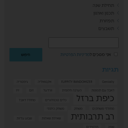
תחילת שנה
תכנון וארגון
תפזורת
תשבצים
אני מסכים ל
מדיניות הפרטיות
תגיות
Genially
FLIPPITY RANDOMIZER
אקטואליה
גימטריה
דאבל עם תמונות
הערכה חלופית
וורדעל
זום
יויו
כיפת ברזל
כלים טכנולוגיים
מחולל דאבל
מחוללי משחקים
משחק
משחק כיתתי
רב תרבותית
שאילת שאלות
שבוע עליות
שפה
תלמידים