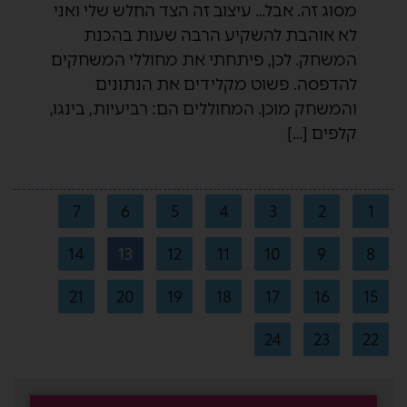
מסוג זה. אבל… עיצוב זה הצד החלש שלי ואני
לא אוהבת להשקיע הרבה שעות בהכנת
המשחק. לכן, פיתחתי את מחוללי המשחקים
להדפסה. פשוט מקלידים את הנתונים
והמשחק מוכן. המחוללים הם: רביעיות, בינגו,
קלפים […]
7
6
5
4
3
2
1
14
13
12
11
10
9
8
21
20
19
18
17
16
15
24
23
22